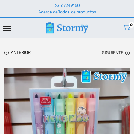
67249150
Acerca de
Todos los productos
0
ANTERIOR
SIGUIENTE