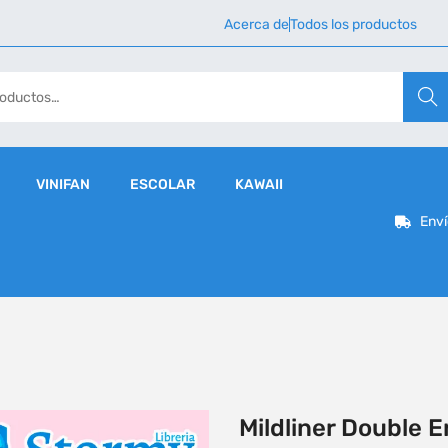
Acerca de
Todos los productos
Busca
VINIFAN
ESCOLAR
KAWAII
Enví
Mildliner Double 