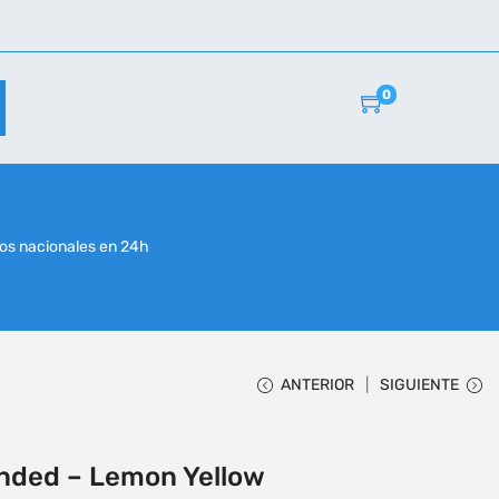
0
r
os nacionales en 24h
ANTERIOR
SIGUIENTE
Ended – Lemon Yellow