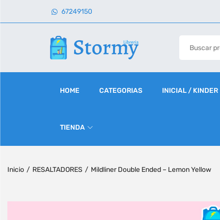
67249150
HOME
CATEGORIAS
INICIAL / KINDER
TIENDA
Inicio
/
RESALTADORES
/
Mildliner Double Ended – Lemon Yellow