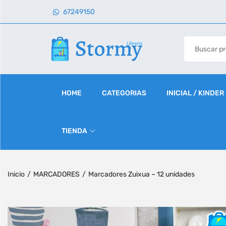
67249150
HOME
CATEGORIAS
INICIAL / KINDER
TIENDA
Inicio
/
MARCADORES
/
Marcadores Zuixua – 12 unidades