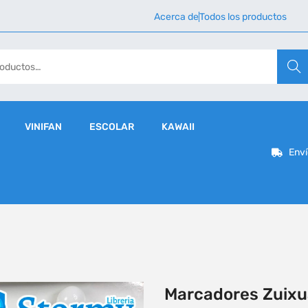
Acerca de
Todos los productos
Busca
VINIFAN
ESCOLAR
KAWAII
Enví
Marcadores Zuixu