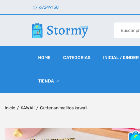
67249150
HOME
CATEGORIAS
INICIAL / KINDER
TIENDA
Inicio
/
KAWAII
/
Cutter animalitos kawaii