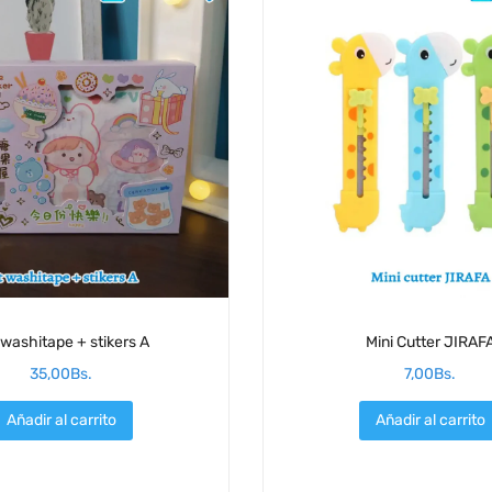
 washitape + stikers A
Mini Cutter JIRAF
35,00
Bs.
7,00
Bs.
Añadir al carrito
Añadir al carrito