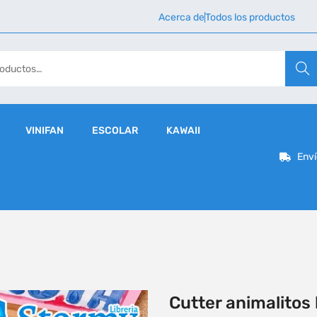
Acerca de
Todos los productos
Busca
VINIFAN
ESCOLAR
KAWAII
Enví
Cutter animalitos