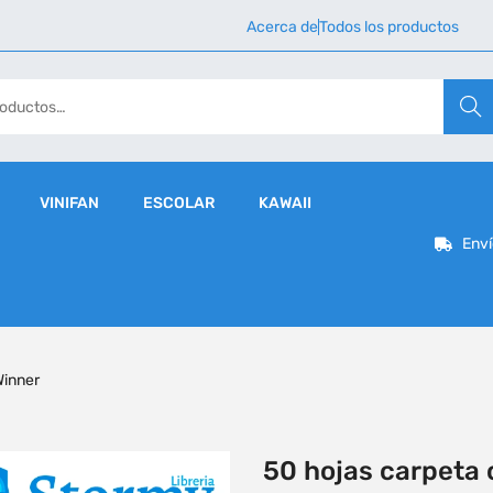
Acerca de
Todos los productos
Busca
VINIFAN
ESCOLAR
KAWAII
Enví
Winner
50 hojas carpeta