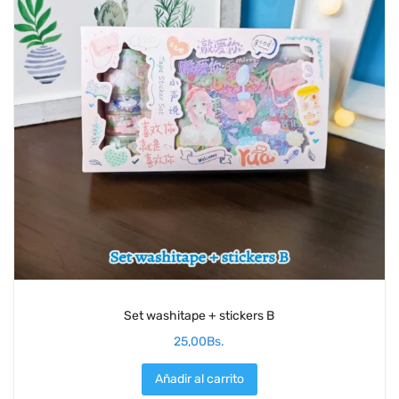
Set washitape + stickers B
25,00
Bs.
Añadir al carrito