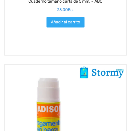
Cuaderno tamaño carta de 5 mm. – ABC
25,00
Bs.
Añadir al carrito