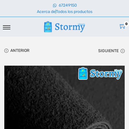
67249150
Acerca de
Todos los productos
0
ANTERIOR
SIGUIENTE