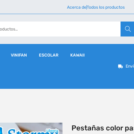
Acerca de
Todos los productos
Busca
VINIFAN
ESCOLAR
KAWAII
Enví
Pestañas color pas