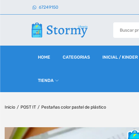
67249150
HOME
CATEGORIAS
INICIAL / KINDER
TIENDA
Inicio
/
POST IT
/
Pestañas color pastel de plástico