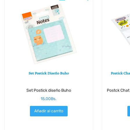
Set Postick diseño Buho
Postck Chat
15,00
Bs.
Añadir al carrito