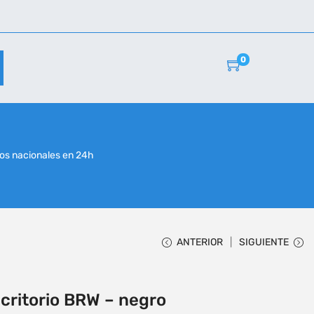
0
r
os nacionales en 24h
ANTERIOR
SIGUIENTE
critorio BRW – negro