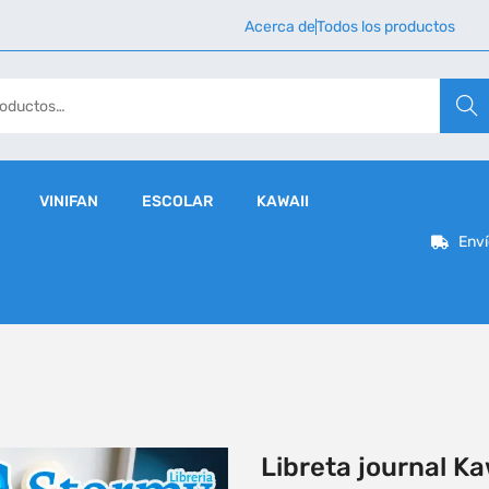
Acerca de
Todos los productos
Busca
VINIFAN
ESCOLAR
KAWAII
Enví
Libreta journal Ka