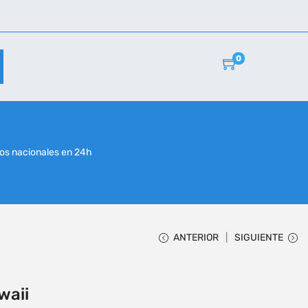
0
r
os nacionales en 24h
ANTERIOR
SIGUIENTE
waii