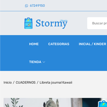
67249150
HOME
CATEGORIAS
INICIAL / KINDER
TIENDA
Inicio
/
CUADERNOS
/
Libreta journal Kawaii