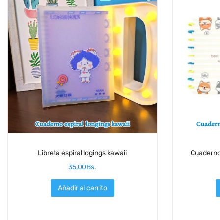
Libreta espiral logings kawaii
Cuaderno
35,00
Bs.
Añadir al carrito