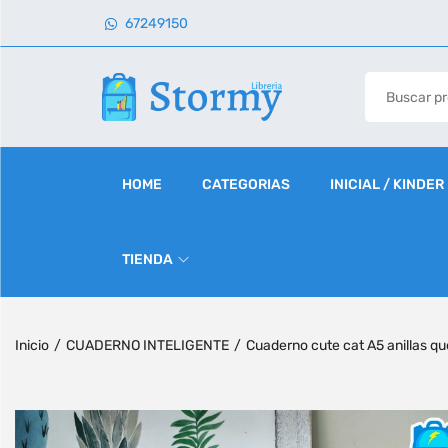
67249150
HOME
CATEGORIAS
INICIAL / KINDER
TIENDA
Inicio
/
CUADERNO INTELIGENTE
/
Cuaderno cute cat A5 anillas qu