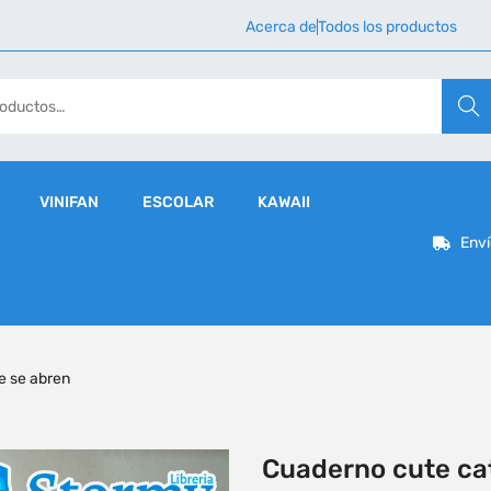
Acerca de
Todos los productos
Busca
VINIFAN
ESCOLAR
KAWAII
Enví
e se abren
Cuaderno cute cat