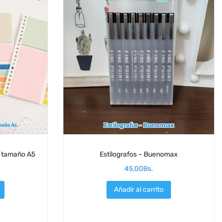
to tamaño A5
Estílografos – Buenomax
45,00
Bs.
Añadir al carrito