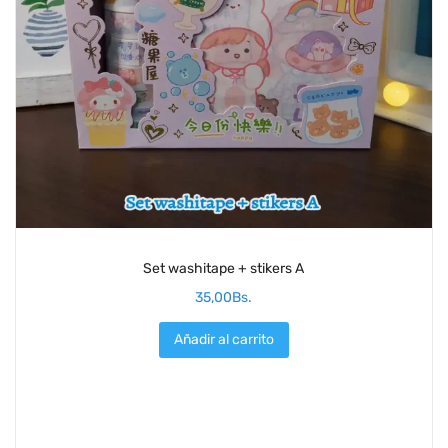
Set washitape + stikers A
35,00
Bs.
Añadir al carrito