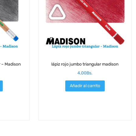
r – Madison
lápiz rojo jumbo triangular madison
4,00
Bs.
Añadir al carrito