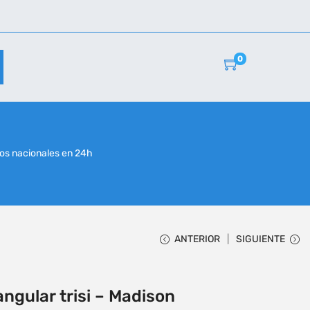
0
r
os nacionales en 24h
ANTERIOR
SIGUIENTE
ngular trisi – Madison