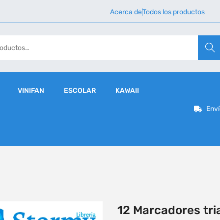
Acerca de
Todos los productos
Busca
VINIFAN
ESCOLAR
KAWAII
Enví
12 Marcadores tria