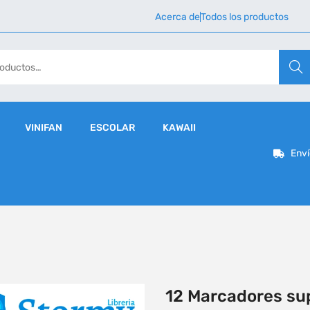
Acerca de
Todos los productos
Busca
VINIFAN
ESCOLAR
KAWAII
Enví
12 Marcadores sup