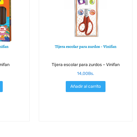
inifan
Tijera escolar para zurdos – Vinifan
14,00
Bs.
Añadir al carrito