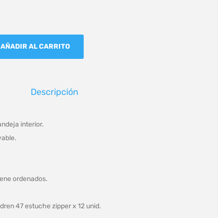
AÑADIR AL CARRITO
Descripción
ndeja interior.
vable.
tiene ordenados.
dren 47 estuche zipper x 12 unid.