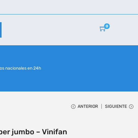
0
r
os nacionales en 24h
ANTERIOR
SIGUIENTE
er jumbo – Vinifan