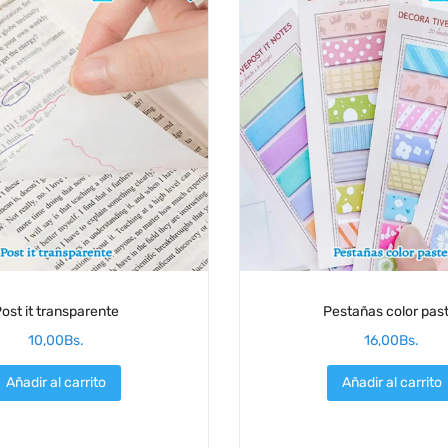
ost it transparente
Pestañas color past
10,00
Bs.
16,00
Bs.
Añadir al carrito
Añadir al carrito