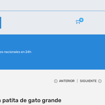
0
r
os nacionales en 24h
ANTERIOR
SIGUIENTE
a patita de gato grande